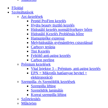
Főoldal
Szolgáltatások
Arc-kezelések
Peptid ProFirm kezelés
Hydra beauty tisztító kezelés
Hidratáló kezelés normál/érzékeny bőrre
Hidratáló Kezelés Problémás bőrre
Hamupipőke expressz
Melyhidratálás gyémántfejes csiszolással
Carboxy terápia
Tini Kezelés
Feltöltő anti-aging kezelés
Carbon peeling
Prémium kezelések
Vital Injektor 3 – Prémium, anti-aging kezelés
EPN = Mikrotűs hatóanyag bevitel +
elektroporáció
Szempilla- és Szemöldök kezelések
Szempilla lifting
Szemöldök laminálás
Koreai szempilla lifting
Szőrtelenítés
Műköröm