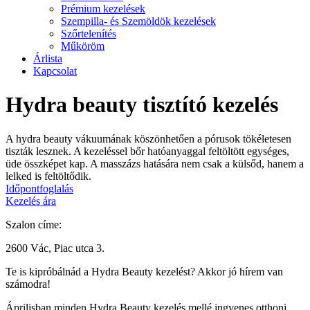
Prémium kezelések
Szempilla- és Szemöldök kezelések
Szőrtelenítés
Műköröm
Árlista
Kapcsolat
Hydra beauty tisztító kezelés
A hydra beauty vákuumának köszönhetően a pórusok tökéletesen
tiszták lesznek. A kezeléssel bőr hatóanyaggal feltöltött egységes,
üde összképet kap. A masszázs hatására nem csak a külsőd, hanem a
lelked is feltöltődik.
Időpontfoglalás
Kezelés ára
Szalon címe:
2600 Vác, Piac utca 3.
Te is kipróbálnád a Hydra Beauty kezelést? Akkor jó hírem van
számodra!
Áprilisban minden Hydra Beauty kezelés mellé ingyenes otthoni