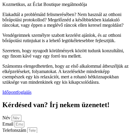
Kozmetikus, az Éclat Boutique megálmodója
Elakadtál a problémáid felismerésében? Nem használ az otthoni
bőrápolási protokollod? Megelőznéd a későbbiekben kialakuló
ráncokat, vagy éppen a meglévő ráncok ellen keresel megoldást?
Vendégeimnek személyre szabott kezelést ajánlok, és az otthoni
bőrápolási rutinjukat is a lehető legtökéletesebbre fejlesztjük.
Szeretem, hogy nyugodt körülmények között tudunk konzultálni,
egy finom kávé vagy egy forró tea mellett.
Számomra elengedhetetlen, hogy az első alkalommal átbeszéljük az
elképzeléseket, folyamatokat. A kezelésekbe mindenképp
csempészek egy kis relaxációt, mert a rohanó hétköznapokban
szüksége van mindenkinek egy kis kikapcsolódásra.
Időpontfoglalás
Kérdésed van? Írj nekem üzenetet!
Név
Email
Telefonszám