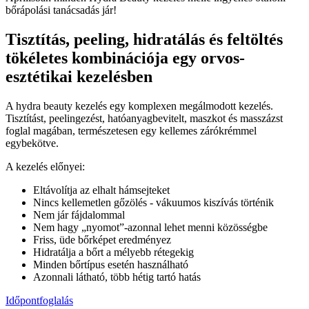
bőrápolási tanácsadás jár!
Tisztítás, peeling, hidratálás és feltöltés
tökéletes kombinációja egy orvos-
esztétikai kezelésben
A hydra beauty kezelés egy komplexen megálmodott kezelés.
Tisztítást, peelingezést, hatóanyagbevitelt, maszkot és masszázst
foglal magában, természetesen egy kellemes zárókrémmel
egybekötve.
A kezelés előnyei:
Eltávolítja az elhalt hámsejteket
Nincs kellemetlen gőzölés - vákuumos kiszívás történik
Nem jár fájdalommal
Nem hagy „nyomot”-azonnal lehet menni közösségbe
Friss, üde bőrképet eredményez
Hidratálja a bőrt a mélyebb rétegekig
Minden bőrtípus esetén használható
Azonnali látható, több hétig tartó hatás
Időpontfoglalás