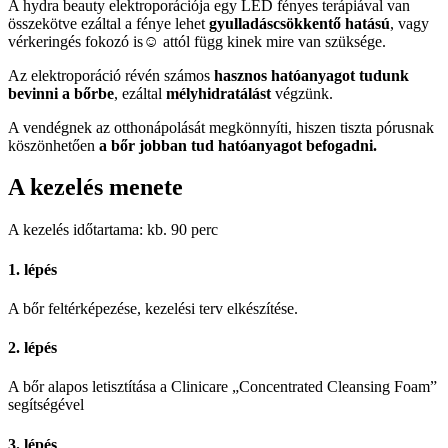
A hydra beauty elektroporációja egy LED fényes terápiával van
összekötve ezáltal a fénye lehet
gyulladáscsökkentő hatású
, vagy
vérkeringés fokozó is☺ attól függ kinek mire van szüksége.
Az elektroporáció révén számos
hasznos hatóanyagot tudunk
bevinni a bőrbe
, ezáltal
mélyhidratálást
végzünk.
A vendégnek az otthonápolását megkönnyíti, hiszen tiszta pórusnak
köszönhetően
a
bőr
jobban tud hatóanyagot befogadni.
A kezelés menete
A kezelés időtartama: kb. 90 perc
1. lépés
A bőr feltérképezése, kezelési terv elkészítése.
2. lépés
A bőr alapos letisztítása a Clinicare „Concentrated Cleansing Foam”
segítségével
3. lépés