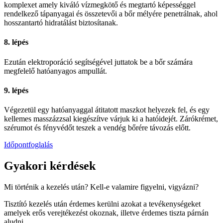
komplexet amely kiváló vízmegkötő és megtartó képességgel
rendelkező tápanyagai és összetevői a bőr mélyére penetrálnak, ahol
hosszantartó hidratálást biztosítanak.
8. lépés
Ezután elektroporáció segítségével juttatok be a bőr számára
megfelelő hatóanyagos ampullát.
9. lépés
Végezetül egy hatóanyaggal átitatott maszkot helyezek fel, és egy
kellemes masszázzsal kiegészítve várjuk ki a hatóidejét. Zárókrémet,
szérumot és fényvédőt teszek a vendég bőrére távozás előtt.
Időpontfoglalás
Gyakori kérdések
Mi történik a kezelés után? Kell-e valamire figyelni, vigyázni?
Tisztító kezelés után érdemes kerülni azokat a tevékenységeket
amelyek erős verejtékezést okoznak, illetve érdemes tiszta párnán
aludni.