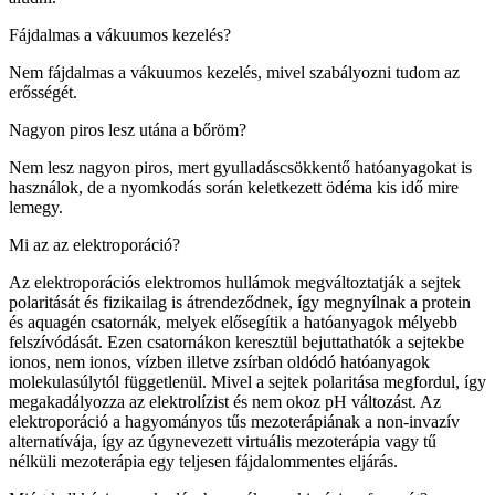
Fájdalmas a vákuumos kezelés?
Nem fájdalmas a vákuumos kezelés, mivel szabályozni tudom az
erősségét.
Nagyon piros lesz utána a bőröm?
Nem lesz nagyon piros, mert gyulladáscsökkentő hatóanyagokat is
használok, de a nyomkodás során keletkezett ödéma kis idő mire
lemegy.
Mi az az elektroporáció?
Az elektroporációs elektromos hullámok megváltoztatják a sejtek
polaritását és fizikailag is átrendeződnek, így megnyílnak a protein
és aquagén csatornák, melyek elősegítik a hatóanyagok mélyebb
felszívódását. Ezen csatornákon keresztül bejuttathatók a sejtekbe
ionos, nem ionos, vízben illetve zsírban oldódó hatóanyagok
molekulasúlytól függetlenül. Mivel a sejtek polaritása megfordul, így
megakadályozza az elektrolízist és nem okoz pH változást. Az
elektroporáció a hagyományos tűs mezoterápiának a non-invazív
alternatívája, így az úgynevezett virtuális mezoterápia vagy tű
nélküli mezoterápia egy teljesen fájdalommentes eljárás.