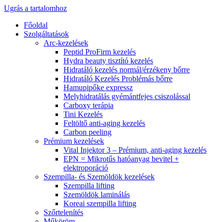
Ugrás a tartalomhoz
Főoldal
Szolgáltatások
Arc-kezelések
Peptid ProFirm kezelés
Hydra beauty tisztító kezelés
Hidratáló kezelés normál/érzékeny bőrre
Hidratáló Kezelés Problémás bőrre
Hamupipőke expressz
Melyhidratálás gyémántfejes csiszolással
Carboxy terápia
Tini Kezelés
Feltöltő anti-aging kezelés
Carbon peeling
Prémium kezelések
Vital Injektor 3 – Prémium, anti-aging kezelés
EPN = Mikrotűs hatóanyag bevitel +
elektroporáció
Szempilla- és Szemöldök kezelések
Szempilla lifting
Szemöldök laminálás
Koreai szempilla lifting
Szőrtelenítés
Műköröm