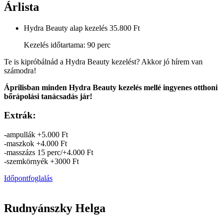
Árlista
Hydra Beauty alap kezelés
35.800 Ft
Kezelés időtartama: 90 perc
Te is kipróbálnád a Hydra Beauty kezelést? Akkor jó hírem van
számodra!
Áprilisban minden Hydra Beauty kezelés mellé ingyenes otthoni
bőrápolási tanácsadás jár!
Extrák:
-ampullák +5.000 Ft
-maszkok +4.000 Ft
-masszázs 15 perc/+4.000 Ft
-szemkörnyék +3000 Ft
Időpontfoglalás
Rudnyánszky Helga