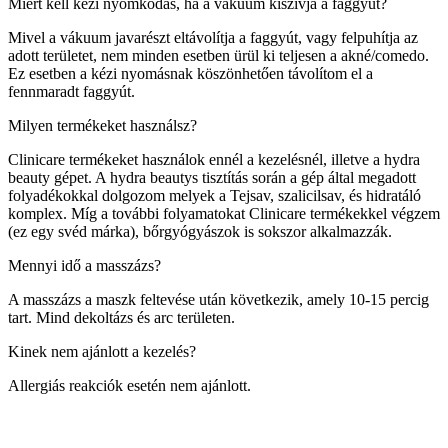
Miért kell kézi nyomkodás, ha a vákuum kiszívja a faggyút?
Mivel a vákuum javarészt eltávolítja a faggyút, vagy felpuhítja az
adott területet, nem minden esetben ürül ki teljesen a akné/comedo.
Ez esetben a kézi nyomásnak köszönhetően távolítom el a
fennmaradt faggyút.
Milyen termékeket használsz?
Clinicare termékeket használok ennél a kezelésnél, illetve a hydra
beauty gépet. A hydra beautys tisztítás során a gép által megadott
folyadékokkal dolgozom melyek a Tejsav, szalicilsav, és hidratáló
komplex. Míg a további folyamatokat Clinicare termékekkel végzem
(ez egy svéd márka), bőrgyógyászok is sokszor alkalmazzák.
Mennyi idő a masszázs?
A masszázs a maszk feltevése után következik, amely 10-15 percig
tart. Mind dekoltázs és arc területen.
Kinek nem ajánlott a kezelés?
Allergiás reakciók esetén nem ajánlott.