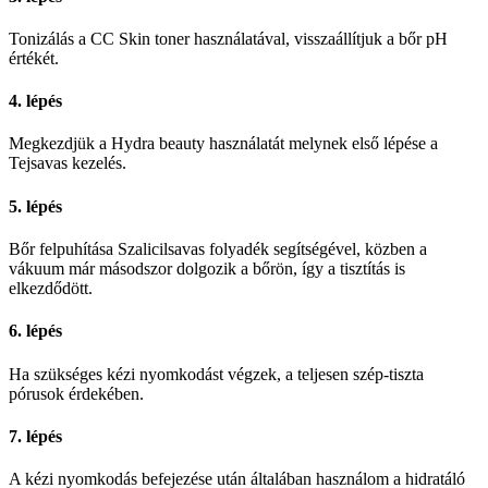
Tonizálás a CC Skin toner használatával, visszaállítjuk a bőr pH
értékét.
4. lépés
Megkezdjük a Hydra beauty használatát melynek első lépése a
Tejsavas kezelés.
5. lépés
Bőr felpuhítása Szalicilsavas folyadék segítségével, közben a
vákuum már másodszor dolgozik a bőrön, így a tisztítás is
elkezdődött.
6. lépés
Ha szükséges kézi nyomkodást végzek, a teljesen szép-tiszta
pórusok érdekében.
7. lépés
A kézi nyomkodás befejezése után általában használom a hidratáló