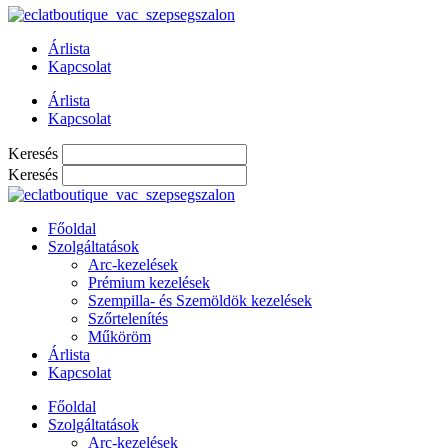
Árlista
Kapcsolat
Árlista
Kapcsolat
Keresés
Keresés
Főoldal
Szolgáltatások
Arc-kezelések
Prémium kezelések
Szempilla- és Szemöldök kezelések
Szőrtelenítés
Műköröm
Árlista
Kapcsolat
Főoldal
Szolgáltatások
Arc-kezelések